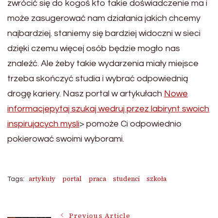
zwrócić się do kogoś kto takie doświadczenie ma i
może zasugerować nam działania jakich chcemy
najbardziej. staniemy się bardziej widoczni w sieci
dzięki czemu więcej osób będzie mogło nas
znaleźć. Ale żeby takie wydarzenia miały miejsce
trzeba skończyć studia i wybrać odpowiednią
drogę kariery. Nasz portal w artykułach
Nowe
informacjepytaj szukaj wedruj przez labirynt swoich
inspirujacych mysli
> pomoże Ci odpowiednio
pokierować swoimi wyborami.
artykuły
portal
praca
studenci
szkoła
Tags:
Previous Article