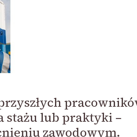
 przyszłych pracownik
 stażu lub praktyki –
cnieniu zawodowym.