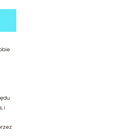
obie
lędu
 i
przez