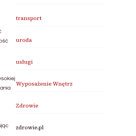
transport
ć
uroda
wość
usługi
sokiej
Wyposażenie Wnętrz
nania
Zdrowie
ując
zdrowie.pl
k