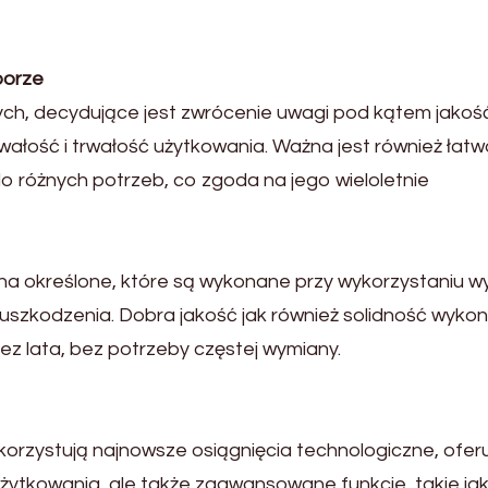
borze
ych, decydujące jest zwrócenie uwagi pod kątem jakoś
rwałość i trwałość użytkowania. Ważna jest również łat
do różnych potrzeb, co zgoda na jego wieloletnie
a określone, które są wykonane przy wykorzystaniu wy
i uszkodzenia. Dobra jakość jak również solidność wyko
z lata, bez potrzeby częstej wymiany.
rzystują najnowsze osiągnięcia technologiczne, ofer
żytkowania, ale także zaawansowane funkcje, takie ja