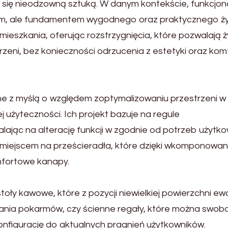
ię nieodzowną sztuką. W danym kontekście, funkcjon
dem, ale fundamentem wygodnego oraz praktycznego ży
szkania, oferując rozstrzygnięcia, które pozwalają ż
zeni, bez konieczności odrzucenia z estetyki oraz kom
ne z myślą o względem zoptymalizowaniu przestrzeni w
użyteczności. Ich projekt bazuje na regule
lając na alterację funkcji w zgodnie od potrzeb użytko
 miejscem na prześcieradła, które dzięki wkomponowa
mfortowe kanapy.
oły kawowe, które z pozycji niewielkiej powierzchni ew
ania pokarmów, czy ścienne regały, które można swob
konfigurację do aktualnych pragnień użytkowników.