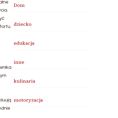
alne
Dom
cia.
yć
dziecko
fortu.
edukacja
inne
wnika.
nym
kulinaria
motoryzacja
oluują
odnie