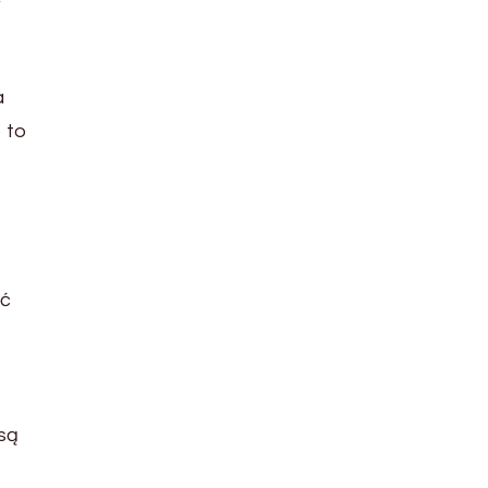
a
 to
ać
 są