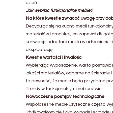
dzień.
Jak wybrać funkcjonalne meble?
Na które kwestie zwracać uwagę przy do
Decydując się na kupno mebli funkcjonaln
materiałów i produkcji, co zapewni długot
konwersji i adaptacji mebla w odniesieniu 
eksploatację.
Kwestie wartości i trwałości
Wybierając wyposażenie, warto postawić n
jakości materiałów, odporne na ścieranie 
to pewność, że meble będą przydatne prze
Trendy w funkcjonalnym meblarstwie
Nowoczesne postępy technologiczne
Współczesne meble użyteczne często wyko
użytkownikom nie tylko wygodę i wygodę u