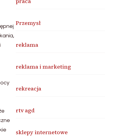
praca
Przemysł
tępnej
kania,
reklama
i
reklama i marketing
nocy
rekreacja
rtv agd
że
czne
kie
sklepy internetowe