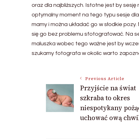
oraz dla najbliższych. Istotne jest by ses
optymalny moment na tego typu sesje dla
mamy i można układać go w słodkie pozy.
się go bez problemu sfotografować. Na se
maluszka wobec tego ważne jest by wcześ
szukamy fotografa w okolic warto zapozna
Post
Previous Article
Przyjście na świat
szkraba to okres
Navigation
niespotykany poż
uchować ową chwi