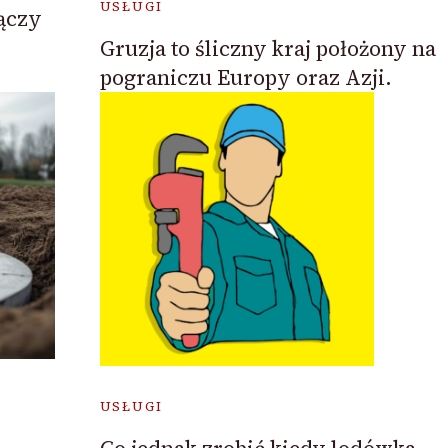
USŁUGI
ączy
Gruzja to śliczny kraj położony na
pograniczu Europy oraz Azji.
USŁUGI
w