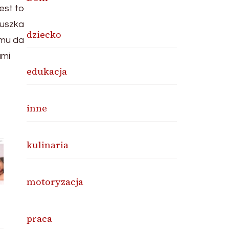
est to
zuszka
dziecko
emu da
ami
edukacja
inne
kulinaria
motoryzacja
praca