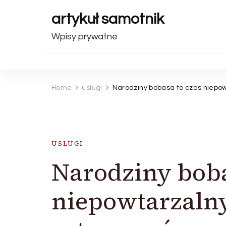
artykuł samotnik
Wpisy prywatne
Home
usługi
Narodziny bobasa to czas niepo
USŁUGI
Narodziny boba
niepowtarzaln