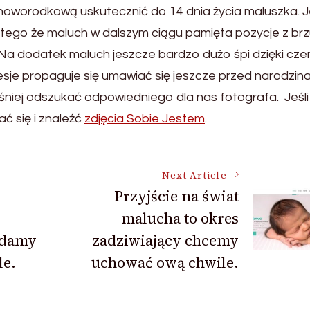
ję noworodkową uskutecznić do 14 dnia życia maluszka. J
tego że maluch w dalszym ciągu pamięta pozycje z br
 Na dodatek maluch jeszcze bardzo dużo śpi dzięki cz
sje propaguje się umawiać się jeszcze przed narodzin
niej odszukać odpowiedniego dla nas fotografa. Jeśli
ć się i znaleźć
zdjęcia Sobie Jestem
.
Next Article
Przyjście na świat
malucha to okres
ądamy
zadziwiający chcemy
le.
uchować ową chwile.