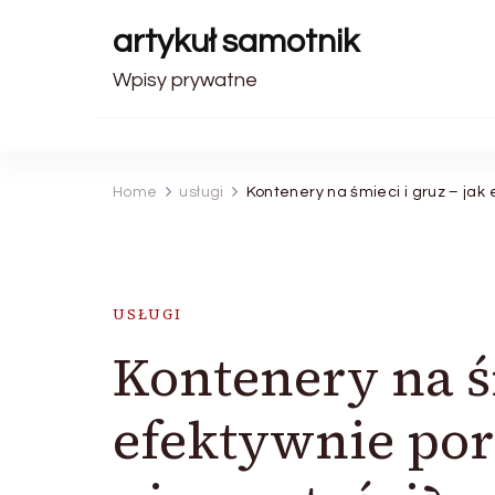
artykuł samotnik
Wpisy prywatne
Home
usługi
Kontenery na śmieci i gruz – jak
USŁUGI
Kontenery na śm
efektywnie po