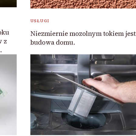
USŁUGI
oku
Niezmiernie mozolnym tokiem jest
w z
budowa domu.
.