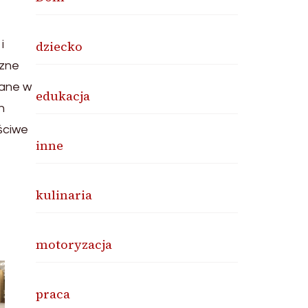
i
dziecko
czne
wane w
edukacja
h
ściwe
inne
kulinaria
motoryzacja
praca