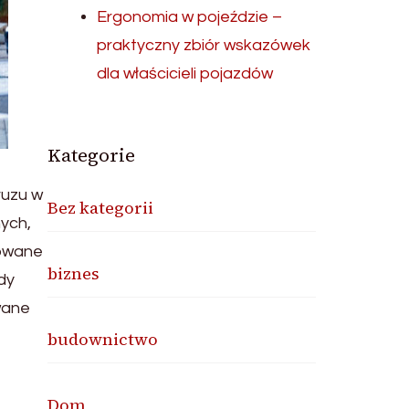
Ergonomia w pojeździe –
praktyczny zbiór wskazówek
dla właścicieli pojazdów
Kategorie
ruzu w
Bez kategorii
nych,
sowane
biznes
dy
wane
budownictwo
Dom