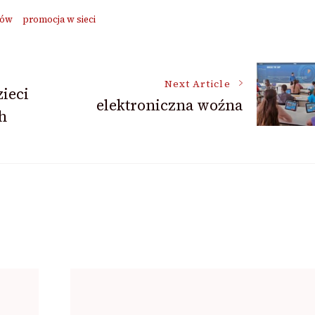
ków
promocja w sieci
Next Article
zieci
elektroniczna woźna
h