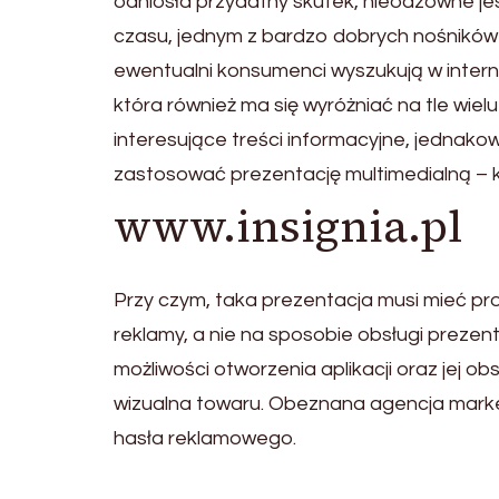
odniosła przydatny skutek, nieodzowne jes
czasu, jednym z bardzo dobrych nośników r
ewentualni konsumenci wyszukują w intern
która również ma się wyróżniać na tle wielu 
interesujące treści informacyjne, jednakow
zastosować prezentację multimedialną – kl
www.insignia.pl
Przy czym, taka prezentacja musi mieć pro
reklamy, a nie na sposobie obsługi prezent
możliwości otworzenia aplikacji oraz jej o
wizualna towaru. Obeznana agencja marke
hasła reklamowego.