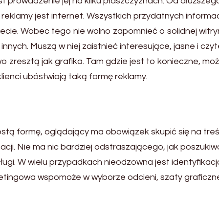
t prowadzenie jej na kilku płaszczyznach. Od dłuższego
eklamy jest internet. Wszystkich przydatnych informac
ecie. Wobec tego nie wolno zapomnieć o solidnej witryn
innych. Muszą w niej zaistnieć interesujące, jasne i czyt
o zresztą jak grafika. Tam gdzie jest to konieczne, mo
ienci ubóstwiają taką formę reklamy.
stą formę, oglądający ma obowiązek skupić się na treś
acji. Nie ma nic bardziej odstraszającego, jak poszukiw
bsługi. W wielu przypadkach nieodzowna jest identyfikacj
tingowa wspomoże w wyborze odcieni, szaty graficzne