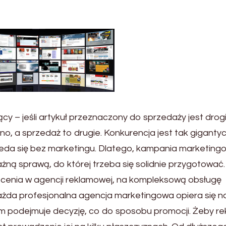
y – jeśli artykuł przeznaczony do sprzedaży jest drogi
edno, a sprzedaż to drugie. Konkurencja jest tak giganty
zeda się bez marketingu. Dlatego, kampania marketing
ną sprawą, do której trzeba się solidnie przygotować.
lecenia w agencji reklamowej, na kompleksową obsługę
żda profesjonalna agencja marketingowa opiera się n
em podejmuje decyzję, co do sposobu promocji. Żeby r