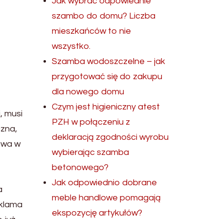
Jak wybrać odpowiednie
szambo do domu? Liczba
mieszkańców to nie
wszystko.
Szamba wodoszczelne – jak
przygotować się do zakupu
dla nowego domu
Czym jest higieniczny atest
, musi
PZH w połączeniu z
czna,
deklaracją zgodności wyrobu
owa w
wybierając szamba
betonowego?
Jak odpowiednio dobrane
a
meble handlowe pomagają
eklama
ekspozycję artykułów?