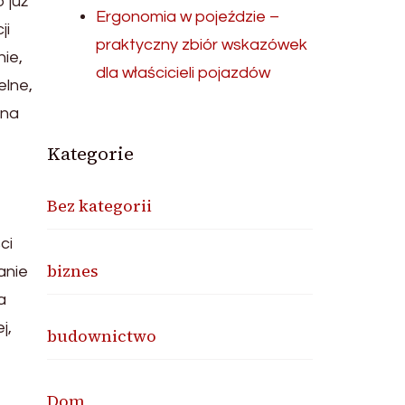
 już
Ergonomia w pojeździe –
ji
praktyczny zbiór wskazówek
ie,
dla właścicieli pojazdów
elne,
żna
Kategorie
Bez kategorii
ci
biznes
anie
a
j,
budownictwo
Dom