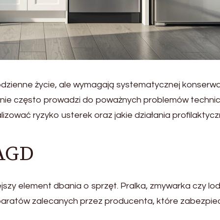
zienne życie, ale wymagają systematycznej konserwac
banie często prowadzi do poważnych problemów techni
zować ryzyko usterek oraz jakie działania profilaktyc
 AGD
ejszy element dbania o sprzęt. Pralka, zmywarka czy l
eparatów zalecanych przez producenta, które zabezpie