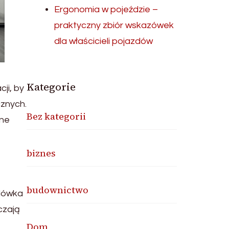
Ergonomia w pojeździe –
praktyczny zbiór wskazówek
dla właścicieli pojazdów
Kategorie
ji, by
cznych.
Bez kategorii
zne
biznes
budownictwo
odówka
czają
Dom