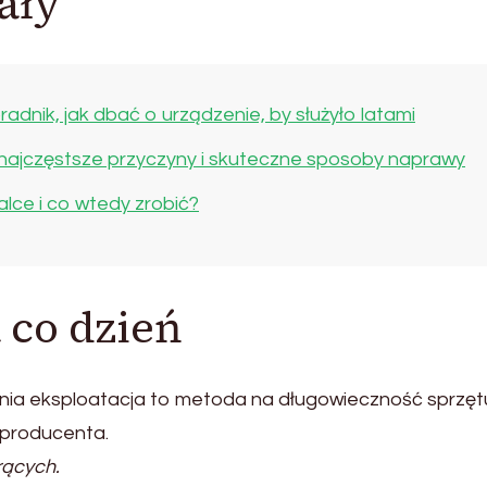
ały
radnik, jak dbać o urządzenie, by służyło latami
ajczęstsze przyczyny i skuteczne sposoby naprawy
alce i co wtedy zrobić?
 co dzień
ia eksploatacja to metoda na długowieczność sprzęt
 producenta.
rących.