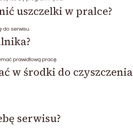
ić uszczelki w pralce?
ę do serwisu.
ilnika?
ymać prawidłową pracę.
ć w środki do czyszczenia
ebę serwisu?