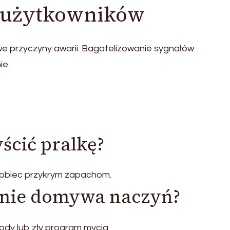
y użytkowników
 przyczyny awarii. Bagatelizowanie sygnałów
ie.
yścić pralkę?
pobiec przykrym zapachom.
 nie domywa naczyń?
ody lub zły program mycia.