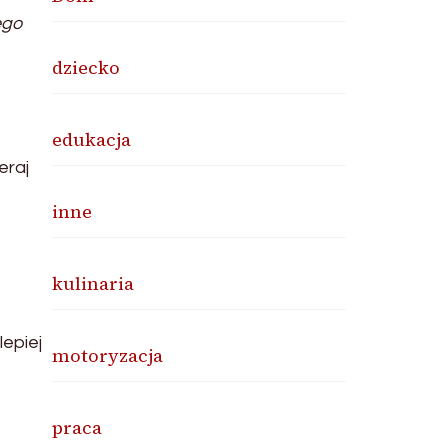
ego
dziecko
edukacja
eraj
inne
kulinaria
epiej
motoryzacja
praca