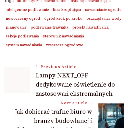
automatyczne nawadnianie
instalacja nawadniająca
Tags:
inteligentne podlewanie
linia kroplująca
nawadnianie ogrodu
nowoczesny ogród
ogród krok po kroku
oszczędzanie wody
planowanie
podlewanie trawnika
projekt nawadniania
sekcje podlewania
sterownik nawadniania
system nawadniania
zraszacze ogrodowe
Post
Previous Article
Lampy NEXT_OFF –
dedykowane oświetlenie do
Navigation
zastosowań ekstremalnych
Next Article
Jak dobierać trafne biuro w
branży budowlanej i