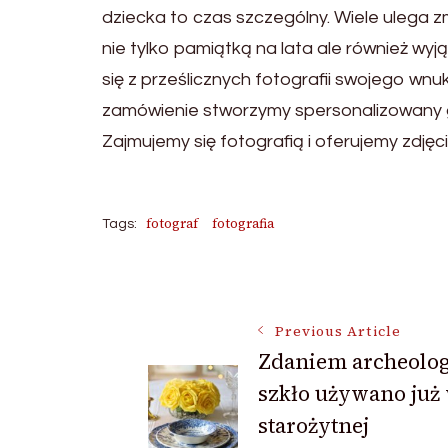
dziecka to czas szczególny. Wiele ulega 
nie tylko pamiątką na lata ale również wy
się z prześlicznych fotografii swojego wnu
zamówienie stworzymy spersonalizowany g
Zajmujemy się fotografią i oferujemy zdję
fotograf
fotografia
Tags:
Post
Previous Article
Zdaniem archeolo
Navigation
szkło używano już
starożytnej