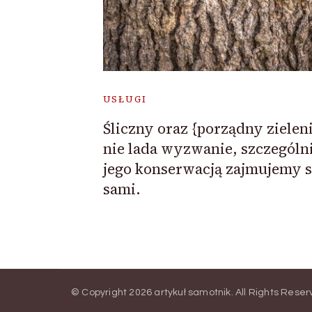
USŁUGI
Śliczny oraz {porządny zieleni
nie lada wyzwanie, szczególni
jego konserwacją zajmujemy s
sami.
© Copyright 2026
artykuł samotnik
. All Rights Rese