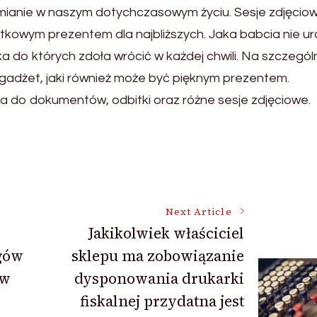
zmianie w naszym dotychczasowym życiu. Sesje zdjęcio
jątkowym prezentem dla najbliższych. Jaka babcia nie u
ka do których zdoła wrócić w każdej chwili. Na szczegól
adżet, jaki również może być pięknym prezentem.
cia do dokumentów, odbitki oraz różne sesje zdjęciowe.
Next Article
Jakikolwiek właściciel
gów
sklepu ma zobowiązanie
 w
dysponowania drukarki
fiskalnej przydatna jest