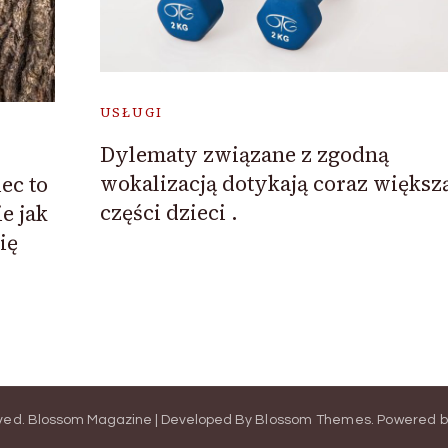
USŁUGI
Dylematy związane z zgodną
wokalizacją dotykają coraz większ
ec to
części dzieci .
e jak
ię
rved.
Blossom Magazine | Developed By
Blossom Themes
.
Powered 