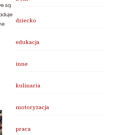
we są
raduje
dziecko
ne
edukacja
inne
kulinaria
motoryzacja
praca