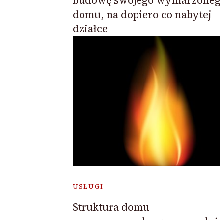
budowę swojego wymarzone
domu, na dopiero co nabytej
działce
USŁUGI
Struktura domu