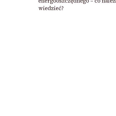
energooszczędnego – co należ
wiedzieć?