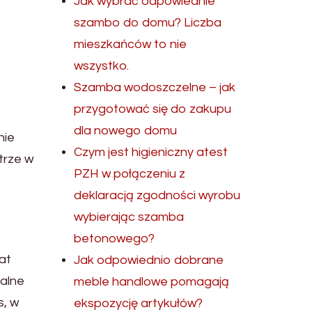
Jak wybrać odpowiednie
szambo do domu? Liczba
mieszkańców to nie
wszystko.
Szamba wodoszczelne – jak
przygotować się do zakupu
dla nowego domu
nie
Czym jest higieniczny atest
trze w
PZH w połączeniu z
deklaracją zgodności wyrobu
wybierając szamba
betonowego?
at
Jak odpowiednio dobrane
ralne
meble handlowe pomagają
s, w
ekspozycję artykułów?