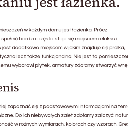
niu jest łazienka.
mieszczeń w każdym domu jest łazienka. Prócz
spełnić bardzo często staje się miejscem relaksu i
jest dodatkowo miejscem w jakim znajduje się pralka,
tyczna lecz także funkcjonalna. Nie jest to pomieszcze
mnemu wyborowi płytek, armatury zdołamy stworzyć wnę
enis
iej zapoznać się z podstawowymi informacjami na tem
miczne. Do ich niebywałych zalet zdołamy zaliczyć: natu
pność w rożnych wymiarach, kolorach czy wzorach. Gre