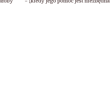
ałoby
– {kiedy jego pomoc jest niezbędna