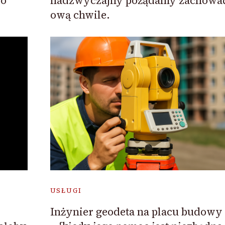
go
nadzwyczajny pożądamy zachowa
ową chwile.
USŁUGI
Inżynier geodeta na placu budowy