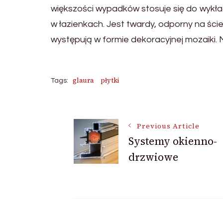
większości wypadków stosuje się do wykł
w łazienkach. Jest twardy, odporny na ścier
występują w formie dekoracyjnej mozaiki. M
glaura
płytki
Tags:
Post
Previous Article
Systemy okienno-
Navigation
drzwiowe